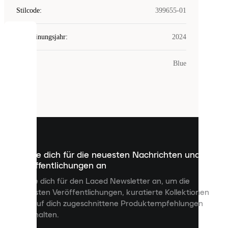
Stilcode
:
399655-01
Erscheinungsjahr
:
2024
COOKIES
Farbe
:
Blue
Laced
verwendet
Cookies.
Cookies
sind
kleine
Dateien,
die
dazu
Melde dich für die neuesten Nachrichten und
dienen,
Veröffentlichungen an
dir
personalisierte
Melde dich für den Laced Newsletter an, um die
Inhalte
neuesten Veröffentlichungen, kuratierte Kollektionen
anzuzeigen
und auf dich zugeschnittene Produktempfehlungen
und
zu erhalten.
deine
Erfahrung