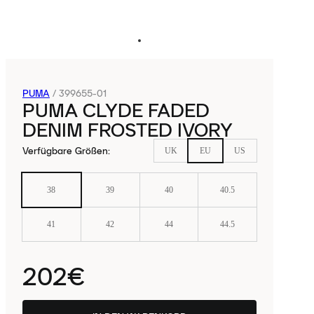
PUMA
/
399655-01
PUMA CLYDE FADED
DENIM FROSTED IVORY
Verfügbare Größen
:
UK
EU
US
38
39
40
40.5
41
42
44
44.5
202€