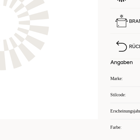
BRA
RÜC
Angaben
Marke
:
Stilcode
:
Erscheinungsjah
Farbe
: