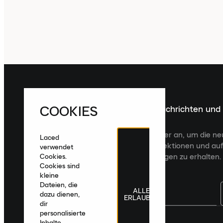
COOKIES
Melde dich für die neuesten Nachrichten und
Veröffentlichungen an
Melde dich für den Laced Newsletter an, um die n
Laced
Veröffentlichungen, kuratierte Kollektionen und auf
verwendet
zugeschnittene Produktempfehlungen zu erhalten.
Cookies.
Cookies sind
kleine
Dateien, die
ALLE
dazu dienen,
ERLAUBEN
dir
personalisierte
Deutschland
|
Deutsch
|
€ EUR
Inhalte