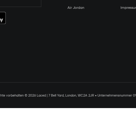
Air Jordan
Impress
chte vorbehalten © 2026 Laced | 7 Bell Yard, London, WC2A 2JR • Unternehmensnummer 