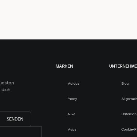
MARKEN
UNTERNEHM
euesten
Adidas
Blog
 dich
Yeezy
Allgemei
Nike
Datensch
SENDEN
Asics
Cookie-Ri