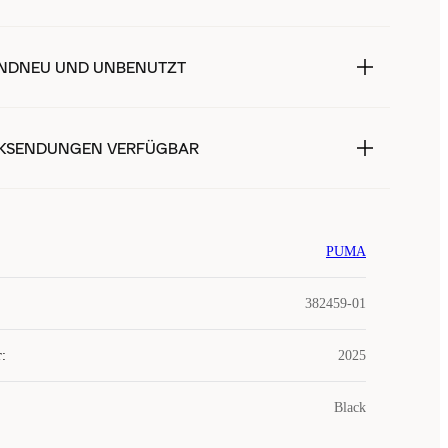
NDNEU UND UNBENUTZT
KSENDUNGEN VERFÜGBAR
PUMA
382459-01
r
:
2025
Black