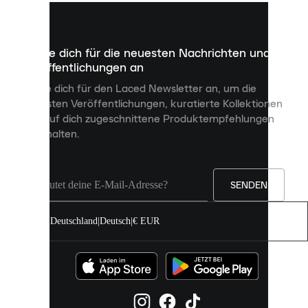
kleine
Dateien,
die
dazu
Melde dich für die neuesten Nachrichten und
dienen,
Veröffentlichungen an
dir
personalisierte
Melde dich für den Laced Newsletter an, um die
Inhalte
neuesten Veröffentlichungen, kuratierte Kollektionen
anzuzeigen
und auf dich zugeschnittene Produktempfehlungen
und
zu erhalten.
deine
Erfahrung
auf
unserer
Seite
SENDEN
zu
verbessern.
Deutschland
|
Deutsch
|
€ EUR
Du
kannst
alle
Cookies
zulassen
oder
sie