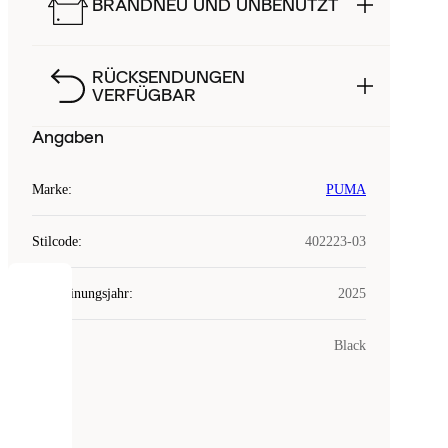
BRANDNEU UND UNBENUTZT
RÜCKSENDUNGEN
VERFÜGBAR
Angaben
Marke
:
PUMA
Stilcode
:
402223-03
Erscheinungsjahr
:
2025
COOKIES
Farbe
:
Black
Laced
verwendet
Cookies.
Cookies
sind