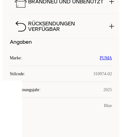
BRANDNEU UND UNBENUTZT
RÜCKSENDUNGEN
VERFÜGBAR
Angaben
Marke
:
PUMA
Stilcode
:
310974-02
Erscheinungsjahr
:
2025
COOKIES
Farbe
:
Blue
Laced
verwendet
Cookies.
Cookies
sind