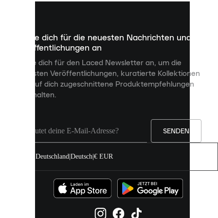
kleine
Dateien,
die
dazu
Melde dich für die neuesten Nachrichten und
dienen,
Veröffentlichungen an
dir
personalisierte
Melde dich für den Laced Newsletter an, um die
Inhalte
neuesten Veröffentlichungen, kuratierte Kollektionen
anzuzeigen
und auf dich zugeschnittene Produktempfehlungen
und
zu erhalten.
deine
Erfahrung
auf
unserer
Seite
SENDEN
zu
verbessern.
Deutschland
|
Deutsch
|
€ EUR
Du
kannst
alle
Cookies
zulassen
oder
sie