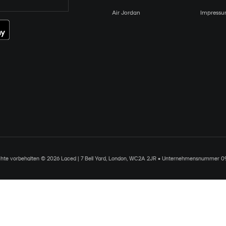
Air Jordan
Impress
chte vorbehalten © 2026 Laced | 7 Bell Yard, London, WC2A 2JR • Unternehmensnummer 