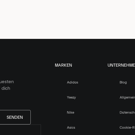
MARKEN
UNTERNEHM
euesten
Adidas
Blog
 dich
Yeezy
Allgemei
Nike
Datensch
SENDEN
Asics
Cookie-Ri