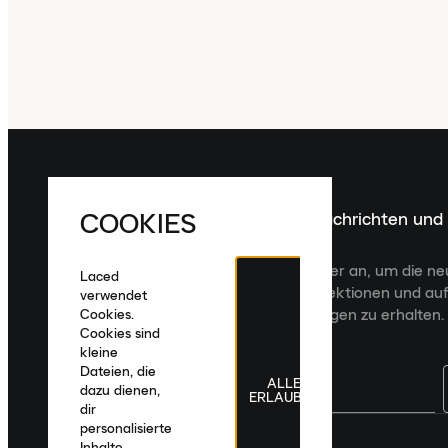
COOKIES
Melde dich für die neuesten Nachrichten und
Veröffentlichungen an
Melde dich für den Laced Newsletter an, um die n
Laced
Veröffentlichungen, kuratierte Kollektionen und auf
verwendet
zugeschnittene Produktempfehlungen zu erhalten.
Cookies.
Cookies sind
kleine
Dateien, die
ALLE
dazu dienen,
ERLAUBEN
dir
personalisierte
Deutschland
|
Deutsch
|
€ EUR
Inhalte