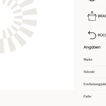
BRA
RÜC
Angaben
Marke
:
Stilcode
:
Erscheinungsjah
Farbe
: