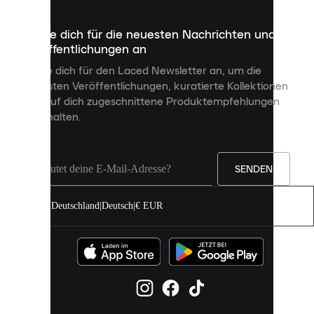
die
dazu
Melde dich für die neuesten Nachrichten und
dienen,
Veröffentlichungen an
dir
personalisierte
Melde dich für den Laced Newsletter an, um die
Inhalte
neuesten Veröffentlichungen, kuratierte Kollektionen
anzuzeigen
und auf dich zugeschnittene Produktempfehlungen
und
zu erhalten.
deine
Erfahrung
auf
unserer
Seite
SENDEN
zu
verbessern.
Deutschland
|
Deutsch
|
€ EUR
Du
kannst
alle
Cookies
zulassen
oder
sie
einzeln