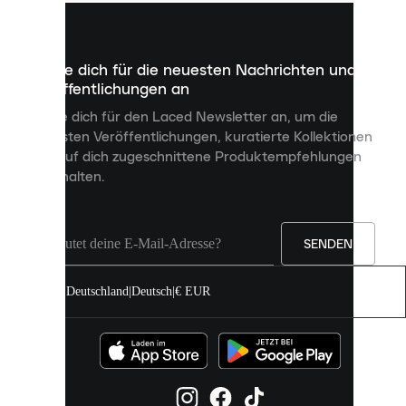
kleine
Dateien,
die
dazu
Melde dich für die neuesten Nachrichten und
dienen,
Veröffentlichungen an
dir
personalisierte
Melde dich für den Laced Newsletter an, um die
Inhalte
neuesten Veröffentlichungen, kuratierte Kollektionen
anzuzeigen
und auf dich zugeschnittene Produktempfehlungen
und
zu erhalten.
deine
Erfahrung
auf
unserer
Seite
SENDEN
zu
verbessern.
Deutschland
|
Deutsch
|
€ EUR
Du
kannst
alle
Cookies
zulassen
oder
sie