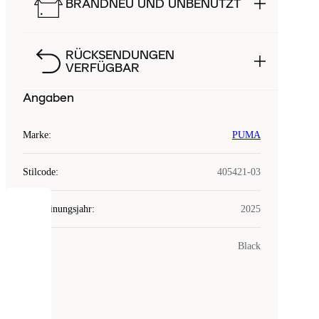
BRANDNEU UND UNBENUTZT
RÜCKSENDUNGEN
VERFÜGBAR
Angaben
Marke
:
PUMA
Stilcode
:
405421-03
Erscheinungsjahr
:
2025
COOKIES
Farbe
:
Black
Laced
verwendet
Cookies.
Cookies
sind