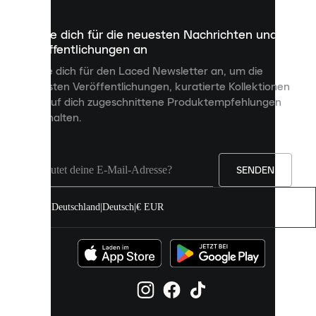
die
dazu
Melde dich für die neuesten Nachrichten und
dienen,
Veröffentlichungen an
dir
personalisierte
Melde dich für den Laced Newsletter an, um die
Inhalte
neuesten Veröffentlichungen, kuratierte Kollektionen
anzuzeigen
und auf dich zugeschnittene Produktempfehlungen
und
zu erhalten.
deine
Erfahrung
auf
unserer
Seite
SENDEN
zu
verbessern.
Deutschland
|
Deutsch
|
€ EUR
Du
kannst
alle
Cookies
zulassen
oder
sie
einzeln