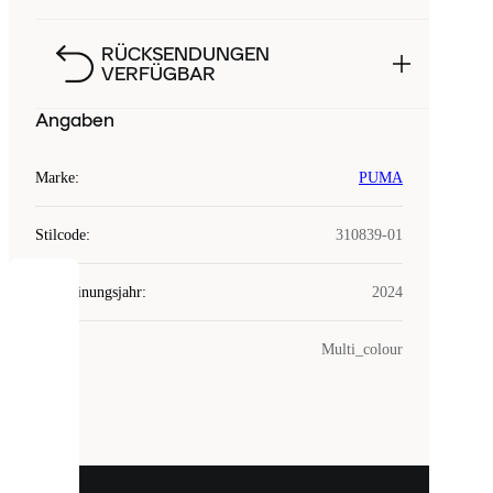
RÜCKSENDUNGEN
VERFÜGBAR
Angaben
Marke
:
PUMA
Stilcode
:
310839-01
Erscheinungsjahr
:
2024
COOKIES
Farbe
:
Multi_colour
Laced
verwendet
Cookies.
Cookies
sind
kleine
Dateien,