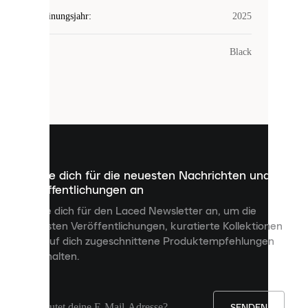
Erscheinungsjahr
:
2025
COOKIES
Farbe
:
Black
Laced
verwendet
Cookies.
Cookies
sind
kleine
Dateien,
die
dazu
Melde dich für die neuesten Nachrichten und
dienen,
Veröffentlichungen an
dir
personalisierte
Melde dich für den Laced Newsletter an, um die
Inhalte
neuesten Veröffentlichungen, kuratierte Kollektionen
anzuzeigen
und auf dich zugeschnittene Produktempfehlungen
und
zu erhalten.
deine
Erfahrung
auf
unserer
Seite
SENDEN