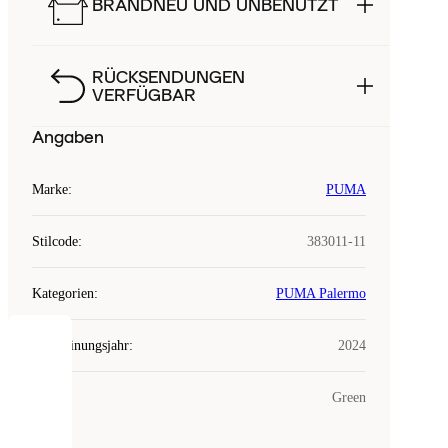
BRANDNEU UND UNBENUTZT
RÜCKSENDUNGEN
VERFÜGBAR
Angaben
Marke
:
PUMA
Stilcode
:
383011-11
Kategorien
:
PUMA Palermo
Erscheinungsjahr
:
2024
COOKIES
Farbe
:
Green
Laced
verwendet
Cookies.