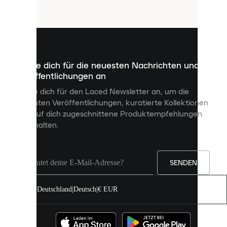
Cookies
sind
kleine
Dateien,
die
dazu
Melde dich für die neuesten Nachrichten und
dienen,
Veröffentlichungen an
dir
personalisierte
Melde dich für den Laced Newsletter an, um die
Inhalte
neuesten Veröffentlichungen, kuratierte Kollektionen
anzuzeigen
und auf dich zugeschnittene Produktempfehlungen
und
zu erhalten.
deine
Erfahrung
auf
unserer
Seite
SENDEN
zu
verbessern.
Deutschland
|
Deutsch
|
€ EUR
Du
kannst
alle
Cookies