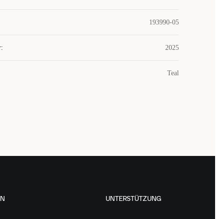
193990-05
r
:
2025
Teal
EN
UNTERSTÜTZUNG