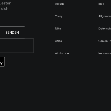
euesten
Adidas
Blog
 dich
Yeezy
Allgemei
Nike
Datensch
SENDEN
Asics
Cookie-Ri
Air Jordan
Impress