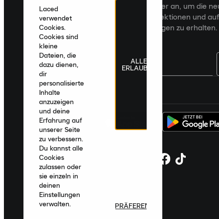
Melde dich für den Laced Newsletter an, um die n
Laced
Veröffentlichungen, kuratierte Kollektionen und auf
verwendet
zugeschnittene Produktempfehlungen zu erhalten.
Cookies.
Cookies sind
kleine
Dateien, die
ALLE
dazu dienen,
ERLAUBEN
dir
personalisierte
Deutschland
|
Deutsch
|
€ EUR
Inhalte
anzuzeigen
und deine
Erfahrung auf
unserer Seite
zu verbessern.
Du kannst alle
Cookies
zulassen oder
sie einzeln in
deinen
Einstellungen
verwalten.
PRÄFERENZEN