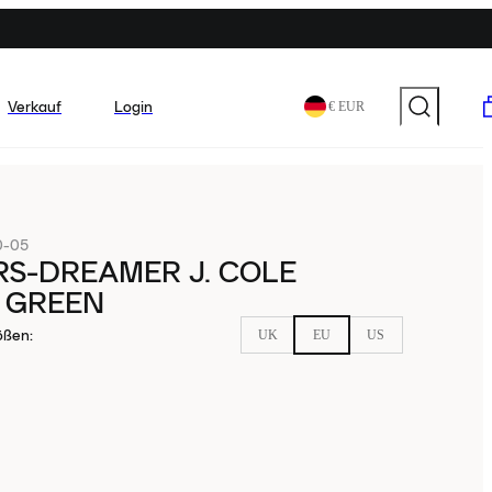
Verkauf
Login
€ EUR
0-05
S-DREAMER J. COLE
 GREEN
ößen
:
UK
EU
US