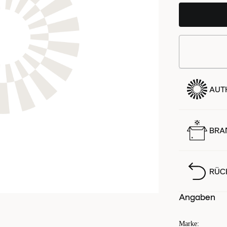
AUTH
BRA
RÜC
Angaben
Marke
: