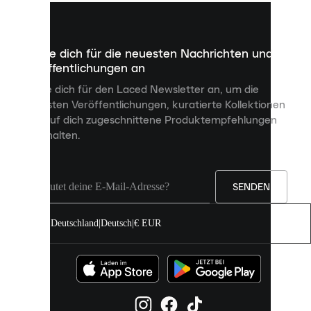
kleine
Dateien,
die
dazu
Melde dich für die neuesten Nachrichten und
dienen,
Veröffentlichungen an
dir
personalisierte
Melde dich für den Laced Newsletter an, um die
Inhalte
neuesten Veröffentlichungen, kuratierte Kollektionen
anzuzeigen
und auf dich zugeschnittene Produktempfehlungen
und
zu erhalten.
deine
Erfahrung
auf
unserer
Seite
SENDEN
zu
verbessern.
Deutschland
|
Deutsch
|
€ EUR
Du
kannst
alle
Cookies
zulassen
oder
sie