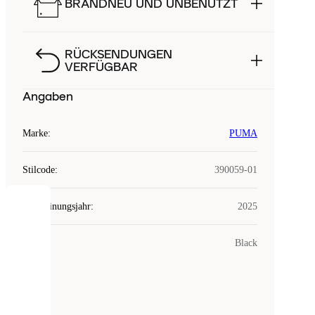
BRANDNEU UND UNBENUTZT
RÜCKSENDUNGEN
VERFÜGBAR
Angaben
Marke
:
PUMA
Stilcode
:
390059-01
Erscheinungsjahr
:
2025
COOKIES
Farbe
:
Black
Laced
verwendet
Cookies.
Cookies
sind