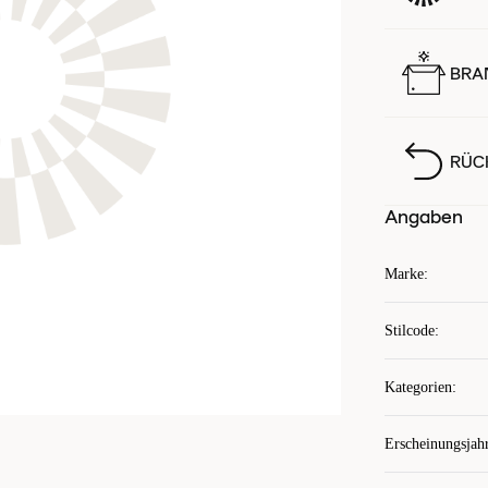
BRA
RÜC
Angaben
Marke
:
Stilcode
:
Kategorien
:
Erscheinungsjah