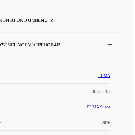
NDNEU UND UNBENUTZT
KSENDUNGEN VERFÜGBAR
PUMA
307332-01
PUMA Suede
r
:
2026