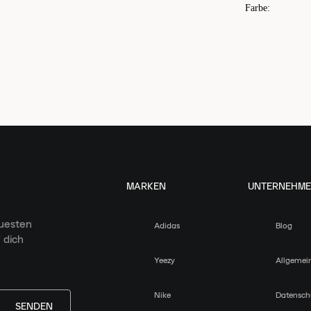
Farbe
:
MARKEN
UNTERNEHM
euesten
Adidas
Blog
 dich
Yeezy
Allgemei
Nike
Datensch
SENDEN