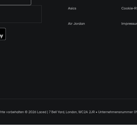
Asics
Cookie-Ri
Air Jordan
Impress
chte vorbehalten © 2026 Laced | 7 Bell Yard, London, WC2A 2JR • Unternehmensnummer 