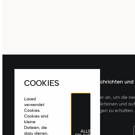
COOKIES
Melde dich für die neuesten Nachrichten und
Veröffentlichungen an
Melde dich für den Laced Newsletter an, um die n
Laced
Veröffentlichungen, kuratierte Kollektionen und auf
verwendet
zugeschnittene Produktempfehlungen zu erhalten.
Cookies.
Cookies sind
kleine
Dateien, die
ALLE
dazu dienen,