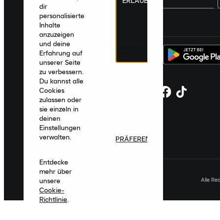
ERLAUBEN
dir
personalisierte
Deutschland
|
Deutsch
|
€ EUR
Inhalte
anzuzeigen
und deine
Erfahrung auf
unserer Seite
zu verbessern.
Du kannst alle
Cookies
zulassen oder
sie einzeln in
deinen
Einstellungen
verwalten.
PRÄFERENZEN
Entdecke
mehr über
Alle Re
unsere
Cookie-
Richtlinie
.