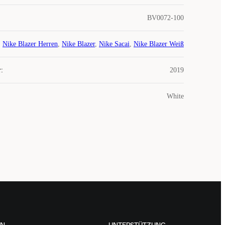
BV0072-100
Nike Blazer Herren
,
Nike Blazer
,
Nike Sacai
,
Nike Blazer Weiß
r
:
2019
White