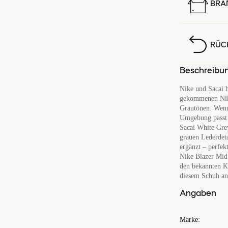
BRA
RÜC
Beschreibu
Nike und Sacai h
gekommenen Nike
Grautönen. Wenn 
Umgebung passt 
Sacai White Grey
grauen Lederdet
ergänzt – perfek
Nike Blazer Mid 
den bekannten Ko
diesem Schuh an 
Angaben
Marke
: