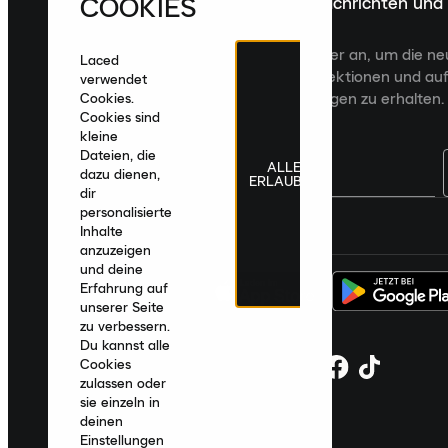
COOKIES
Melde dich für die neuesten Nachrichten und
Veröffentlichungen an
Melde dich für den Laced Newsletter an, um die n
Laced
Veröffentlichungen, kuratierte Kollektionen und auf
verwendet
zugeschnittene Produktempfehlungen zu erhalten.
Cookies.
Cookies sind
kleine
Dateien, die
ALLE
dazu dienen,
ERLAUBEN
dir
personalisierte
Deutschland
|
Deutsch
|
€ EUR
Inhalte
anzuzeigen
und deine
Erfahrung auf
unserer Seite
zu verbessern.
Du kannst alle
Cookies
zulassen oder
sie einzeln in
deinen
Einstellungen