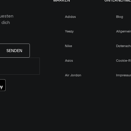
MARKEN
UNTERNEHM
euesten
Adidas
Blog
 dich
Yeezy
Allgemei
Nike
Datensch
SENDEN
Asics
Cookie-Ri
Air Jordan
Impress