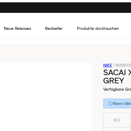
Neue Releases
Bestseller
Produkte durchsuchen
NIKE
/
BV0072
SACAI 
GREY
Verfügbare Gr
Blazers falle
35.5