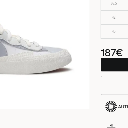
38.5
42
45
187€
AUTH