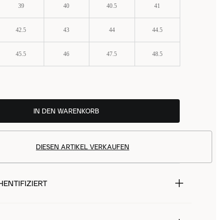
39
40
40.5
41
42.5
43
44
44.5
45.5
46
47.5
48.5
IN DEN WARENKORB
DIESEN ARTIKEL VERKAUFEN
ENTIFIZIERT