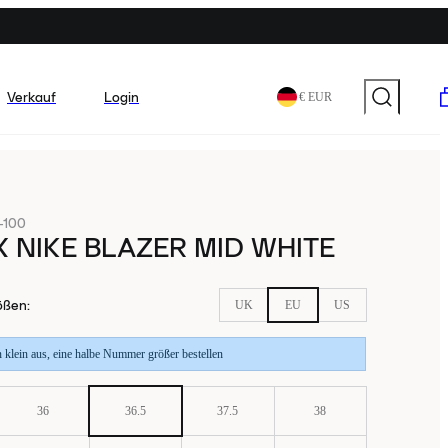
Verkauf
Login
€ EUR
-100
X NIKE BLAZER MID WHITE
ößen
:
UK
EU
US
n klein aus, eine halbe Nummer größer bestellen
36
36.5
37.5
38