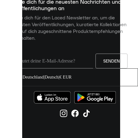
Melde dich für die neuesten Nachrichten und
dienen,
Veröffentlichungen an
dir
personalisierte
Melde dich für den Laced Newsletter an, um die
Inhalte
neuesten Veröffentlichungen, kuratierte Kollektionen
anzuzeigen
und auf dich zugeschnittene Produktempfehlungen
und
zu erhalten.
deine
Erfahrung
auf
unserer
Seite
SENDEN
zu
verbessern.
Deutschland
|
Deutsch
|
€ EUR
Du
kannst
alle
Cookies
zulassen
oder
sie
einzeln
in
deinen
Einstellungen