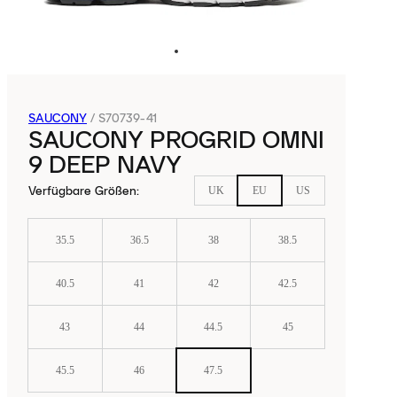
SAUCONY
/
S70739-41
SAUCONY PROGRID OMNI
9 DEEP NAVY
Verfügbare Größen
:
UK
EU
US
35.5
36.5
38
38.5
40.5
41
42
42.5
43
44
44.5
45
45.5
46
47.5