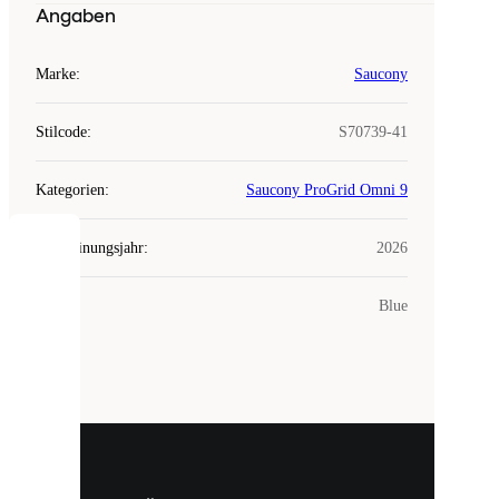
Angaben
Marke
:
Saucony
Stilcode
:
S70739-41
Kategorien
:
Saucony ProGrid Omni 9
Erscheinungsjahr
:
2026
COOKIES
Farbe
:
Blue
Laced
verwendet
Cookies.
Cookies
sind
kleine
Dateien,
die
dazu