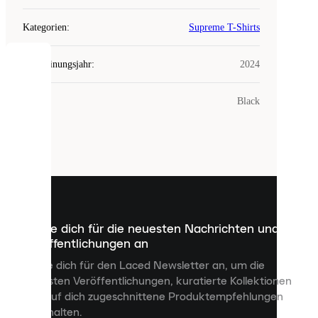
Kategorien
:
Supreme T-Shirts
Erscheinungsjahr
:
2024
COOKIES
Farbe
:
Black
Laced
verwendet
Cookies.
Cookies
sind
kleine
Dateien,
die
dazu
Melde dich für die neuesten Nachrichten und
dienen,
Veröffentlichungen an
dir
personalisierte
Melde dich für den Laced Newsletter an, um die
Inhalte
neuesten Veröffentlichungen, kuratierte Kollektionen
anzuzeigen
und auf dich zugeschnittene Produktempfehlungen
und
zu erhalten.
deine