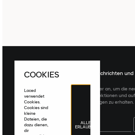
COOKIES
Melde dich für die neuesten Nachrichten und
Veröffentlichungen an
Melde dich für den Laced Newsletter an, um die n
Laced
Veröffentlichungen, kuratierte Kollektionen und auf
verwendet
zugeschnittene Produktempfehlungen zu erhalten.
Cookies.
Cookies sind
kleine
Dateien, die
ALLE
dazu dienen,
ERLAUBEN
dir