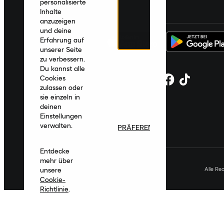
personalisierte
Deutschland
|
Deutsch
|
€ EUR
Inhalte
anzuzeigen
und deine
Erfahrung auf
unserer Seite
zu verbessern.
Du kannst alle
Cookies
zulassen oder
sie einzeln in
deinen
Einstellungen
verwalten.
PRÄFERENZEN
Entdecke
mehr über
Alle Re
unsere
Cookie-
Richtlinie
.