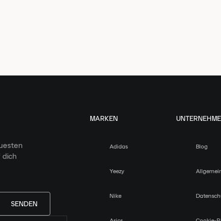
MARKEN
UNTERNEHM
euesten
Adidas
Blog
 dich
Yeezy
Allgemei
Nike
Datensch
SENDEN
Asics
Cookie-Ri