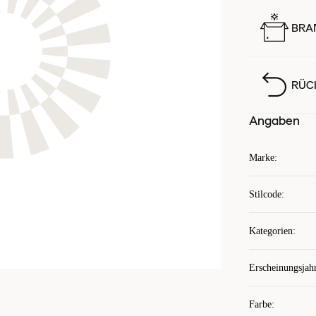
BRA
RÜC
Angaben
Marke
:
Stilcode
:
Kategorien
:
Erscheinungsjah
Farbe
: