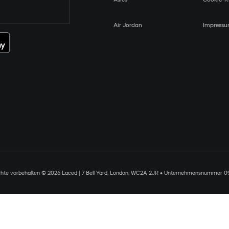
Air Jordan
Impress
chte vorbehalten © 2026 Laced | 7 Bell Yard, London, WC2A 2JR • Unternehmensnummer 