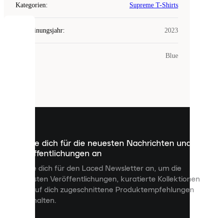
Kategorien
:
Supreme T-Shirts
Erscheinungsjahr
:
2023
COOKIES
Farbe
:
Blue
Laced
verwendet
Cookies.
Cookies
sind
kleine
Dateien,
die
dazu
Melde dich für die neuesten Nachrichten und
dienen,
Veröffentlichungen an
dir
personalisierte
Melde dich für den Laced Newsletter an, um die
Inhalte
neuesten Veröffentlichungen, kuratierte Kollektionen
anzuzeigen
und auf dich zugeschnittene Produktempfehlungen
und
zu erhalten.
deine
Erfahrung