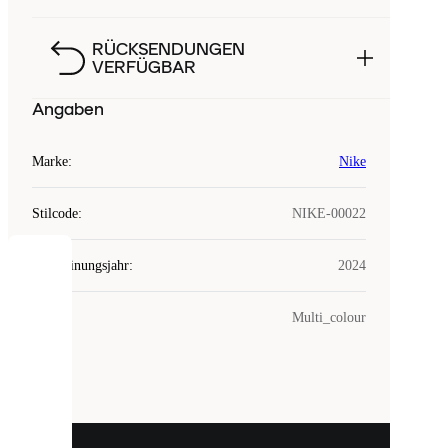
RÜCKSENDUNGEN
VERFÜGBAR
Angaben
Marke
:
Nike
Stilcode
:
NIKE-00022
Erscheinungsjahr
:
2024
COOKIES
Farbe
:
Multi_colour
Laced
verwendet
Cookies.
Cookies
sind
kleine
Dateien,