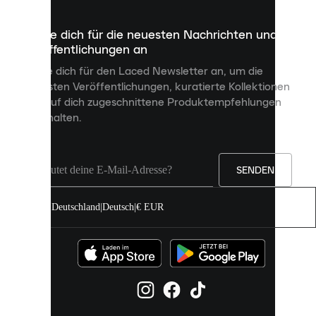
die
dazu
Melde dich für die neuesten Nachrichten und
dienen,
Veröffentlichungen an
dir
personalisierte
Melde dich für den Laced Newsletter an, um die
Inhalte
neuesten Veröffentlichungen, kuratierte Kollektionen
anzuzeigen
und auf dich zugeschnittene Produktempfehlungen
und
zu erhalten.
deine
Erfahrung
auf
unserer
Seite
SENDEN
zu
verbessern.
Deutschland
|
Deutsch
|
€ EUR
Du
kannst
alle
Cookies
zulassen
oder
sie
einzeln