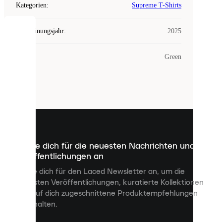
Kategorien
:
Supreme T-Shirts
Erscheinungsjahr
:
2025
COOKIES
Farbe
:
Green
Laced
verwendet
Cookies.
Cookies
sind
kleine
Dateien,
die
dazu
Melde dich für die neuesten Nachrichten und
dienen,
Veröffentlichungen an
dir
personalisierte
Melde dich für den Laced Newsletter an, um die
Inhalte
neuesten Veröffentlichungen, kuratierte Kollektionen
anzuzeigen
und auf dich zugeschnittene Produktempfehlungen
und
zu erhalten.
deine
Erfahrung