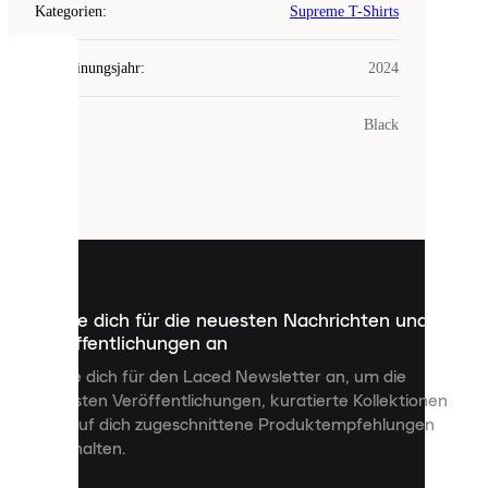
Kategorien
:
Supreme T-Shirts
Erscheinungsjahr
:
2024
COOKIES
Farbe
:
Black
Laced
verwendet
Cookies.
Cookies
sind
kleine
Dateien,
die
dazu
Melde dich für die neuesten Nachrichten und
dienen,
Veröffentlichungen an
dir
personalisierte
Melde dich für den Laced Newsletter an, um die
Inhalte
neuesten Veröffentlichungen, kuratierte Kollektionen
anzuzeigen
und auf dich zugeschnittene Produktempfehlungen
und
zu erhalten.
deine
Erfahrung