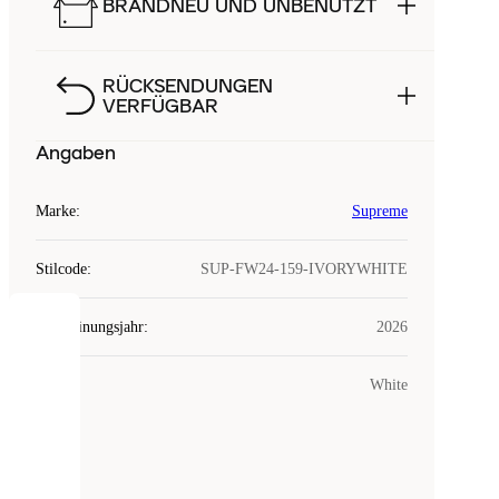
BRANDNEU UND UNBENUTZT
RÜCKSENDUNGEN
VERFÜGBAR
Angaben
Marke
:
Supreme
Stilcode
:
SUP-FW24-159-IVORYWHITE
Erscheinungsjahr
:
2026
COOKIES
Farbe
:
White
Laced
verwendet
Cookies.
Cookies
sind