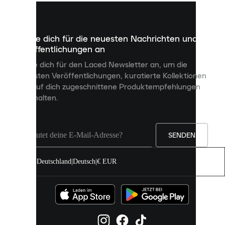
kleine
Dateien,
die
dazu
Melde dich für die neuesten Nachrichten und
dienen,
Veröffentlichungen an
dir
personalisierte
Melde dich für den Laced Newsletter an, um die
Inhalte
neuesten Veröffentlichungen, kuratierte Kollektionen
anzuzeigen
und auf dich zugeschnittene Produktempfehlungen
und
zu erhalten.
deine
Erfahrung
auf
unserer
Seite
SENDEN
zu
verbessern.
Deutschland
|
Deutsch
|
€ EUR
Du
kannst
alle
Cookies
zulassen
oder
sie