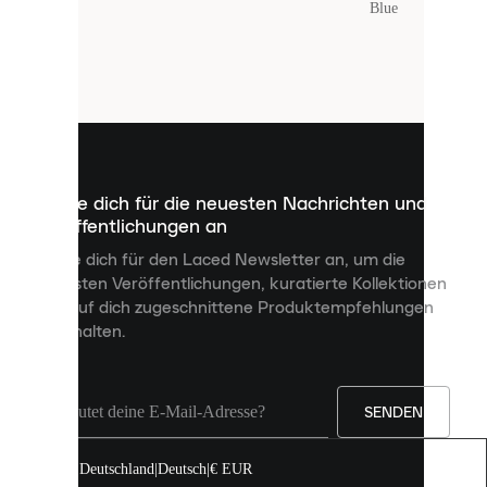
Farbe
:
Blue
Laced
verwendet
Cookies.
Cookies
sind
kleine
Dateien,
die
dazu
Melde dich für die neuesten Nachrichten und
dienen,
Veröffentlichungen an
dir
personalisierte
Melde dich für den Laced Newsletter an, um die
Inhalte
neuesten Veröffentlichungen, kuratierte Kollektionen
anzuzeigen
und auf dich zugeschnittene Produktempfehlungen
und
zu erhalten.
deine
Erfahrung
auf
unserer
Seite
SENDEN
zu
verbessern.
Deutschland
|
Deutsch
|
€ EUR
Du