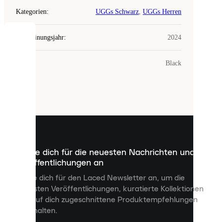
Kategorien
:
UGGs Schwarz
,
UGGs Herren
Erscheinungsjahr
:
2024
COOKIES
Farbe
:
Black
Laced
verwendet
Cookies.
Cookies
sind
kleine
Dateien,
die
dazu
Melde dich für die neuesten Nachrichten und
dienen,
Veröffentlichungen an
dir
personalisierte
Melde dich für den Laced Newsletter an, um die
Inhalte
neuesten Veröffentlichungen, kuratierte Kollektionen
anzuzeigen
und auf dich zugeschnittene Produktempfehlungen
und
zu erhalten.
deine
Erfahrung