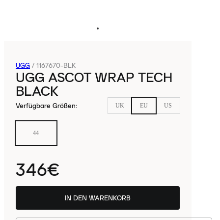
UGG
/
1167670-BLK
UGG ASCOT WRAP TECH
BLACK
Verfügbare Größen
:
UK
EU
US
44
346€
IN DEN WARENKORB