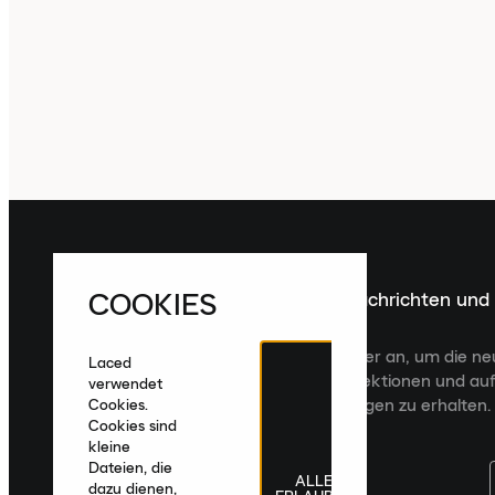
COOKIES
Melde dich für die neuesten Nachrichten und
Veröffentlichungen an
Melde dich für den Laced Newsletter an, um die n
Laced
Veröffentlichungen, kuratierte Kollektionen und auf
verwendet
zugeschnittene Produktempfehlungen zu erhalten.
Cookies.
Cookies sind
kleine
Dateien, die
ALLE
dazu dienen,