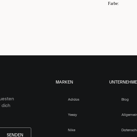
Farbe
:
MARKEN
UNTERNEHM
euesten
Adidas
Blog
 dich
Yeezy
Allgemei
Nike
Datensch
SENDEN