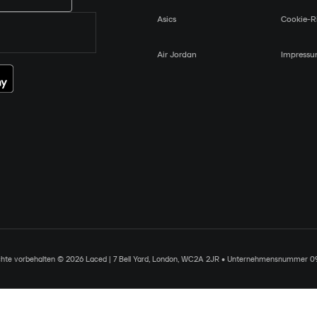
Asics
Cookie-Ri
Air Jordan
Impress
chte vorbehalten © 2026 Laced | 7 Bell Yard, London, WC2A 2JR • Unternehmensnummer 