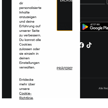
ERLAUBEN
dir
personalisierte
Deutschland
|
Deutsch
|
€ EUR
Inhalte
anzuzeigen
und deine
Erfahrung auf
unserer Seite
zu verbessern.
Du kannst alle
Cookies
zulassen oder
sie einzeln in
deinen
Einstellungen
verwalten.
PRÄFERENZEN
Entdecke
mehr über
Alle Re
unsere
Cookie-
Richtlinie
.