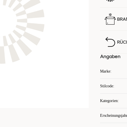
BRA
RÜC
Angaben
Marke
:
Stilcode
:
Kategorien
:
Erscheinungsjah