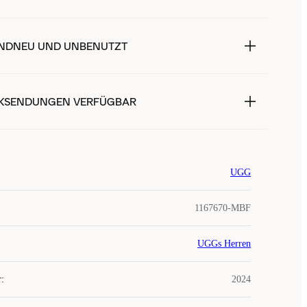
NDNEU UND UNBENUTZT
KSENDUNGEN VERFÜGBAR
UGG
1167670-MBF
UGGs Herren
r
:
2024