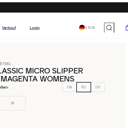
Verkauf
Login
€ EUR
-BTMG
ASSIC MICRO SLIPPER
 MAGENTA WOMENS
ößen
:
UK
EU
US
39