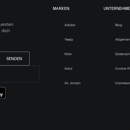
MARKEN
UNTERNEHM
euesten
Adidas
Blog
 dich
Yeezy
Allgemei
Nike
Datensch
SENDEN
Asics
Cookie-Ri
Air Jordan
Impress