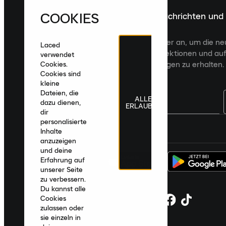
COOKIES
Melde dich für die neuesten Nachrichten und
Veröffentlichungen an
Melde dich für den Laced Newsletter an, um die n
Laced
Veröffentlichungen, kuratierte Kollektionen und auf
verwendet
zugeschnittene Produktempfehlungen zu erhalten.
Cookies.
Cookies sind
kleine
Dateien, die
ALLE
dazu dienen,
ERLAUBEN
dir
personalisierte
Deutschland
|
Deutsch
|
€ EUR
Inhalte
anzuzeigen
und deine
Erfahrung auf
unserer Seite
zu verbessern.
Du kannst alle
Cookies
zulassen oder
sie einzeln in