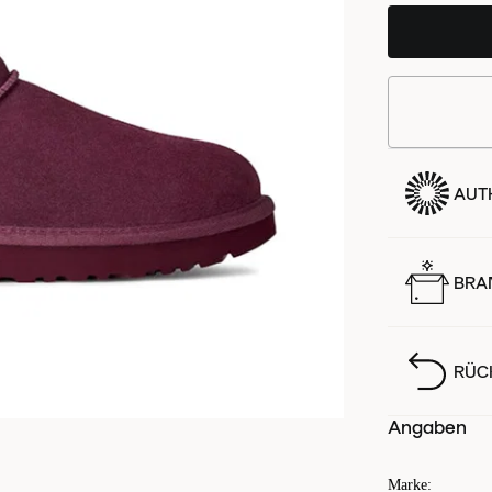
AUTH
BRA
RÜC
Angaben
Marke
: