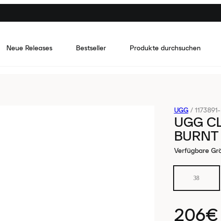
Neue Releases
Bestseller
Produkte durchsuchen
UGG
/
1173891
UGG CL
BURNT
Verfügbare Gr
38
206€