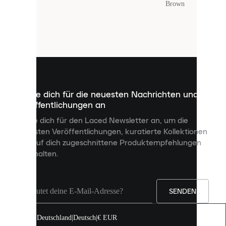
Farbe
:
Brown
Laced
verwendet
Cookies.
Cookies
sind
kleine
Dateien,
die
dazu
Melde dich für die neuesten Nachrichten und
dienen,
Veröffentlichungen an
dir
personalisierte
Melde dich für den Laced Newsletter an, um die
Inhalte
neuesten Veröffentlichungen, kuratierte Kollektionen
anzuzeigen
und auf dich zugeschnittene Produktempfehlungen
und
zu erhalten.
deine
Erfahrung
auf
unserer
Seite
SENDEN
zu
verbessern.
Deutschland
|
Deutsch
|
€ EUR
Du