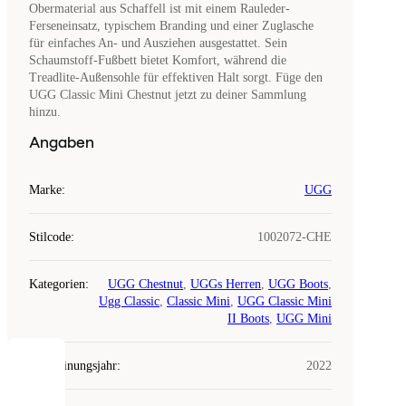
Obermaterial aus Schaffell ist mit einem Rauleder-
Ferseneinsatz, typischem Branding und einer Zuglasche
für einfaches An- und Ausziehen ausgestattet. Sein
Schaumstoff-Fußbett bietet Komfort, während die
Treadlite-Außensohle für effektiven Halt sorgt. Füge den
UGG Classic Mini Chestnut jetzt zu deiner Sammlung
hinzu.
Angaben
Marke
:
UGG
Stilcode
:
1002072-CHE
Kategorien
:
UGG Chestnut
,
UGGs Herren
,
UGG Boots
,
Ugg Classic
,
Classic Mini
,
UGG Classic Mini
II Boots
,
UGG Mini
Erscheinungsjahr
:
2022
COOKIES