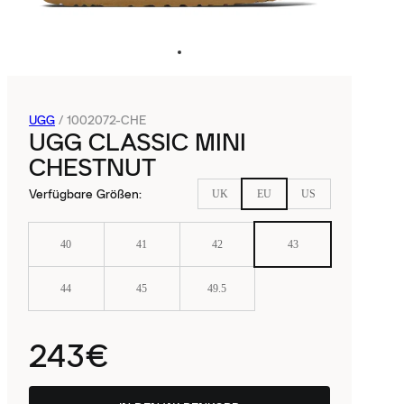
UGG
/
1002072-CHE
UGG CLASSIC MINI
CHESTNUT
Verfügbare Größen
:
UK
EU
US
40
41
42
43
44
45
49.5
243€