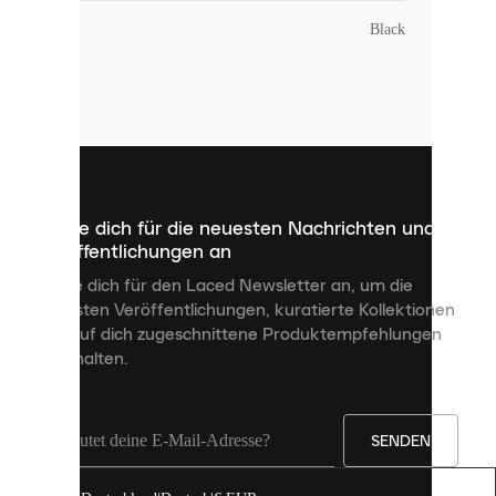
Farbe
:
Black
Laced
verwendet
Cookies.
Cookies
sind
kleine
Dateien,
die
dazu
Melde dich für die neuesten Nachrichten und
dienen,
Veröffentlichungen an
dir
personalisierte
Melde dich für den Laced Newsletter an, um die
Inhalte
neuesten Veröffentlichungen, kuratierte Kollektionen
anzuzeigen
und auf dich zugeschnittene Produktempfehlungen
und
zu erhalten.
deine
Erfahrung
auf
unserer
Seite
SENDEN
zu
verbessern.