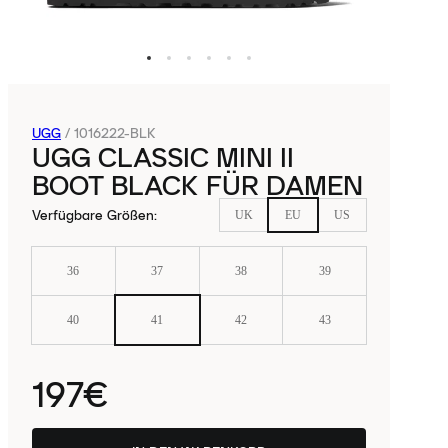
UGG
/
1016222-BLK
UGG CLASSIC MINI II
BOOT BLACK FÜR DAMEN
Verfügbare Größen
:
UK
EU
US
36
37
38
39
40
41
42
43
197€