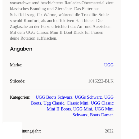
wasserabweisend beschichtetes Rauleder-Obermaterial ziert
klassisches Branding und Ziernähte. Das Futter aus
Schaffell sorgt für Wärme, während die Treadlite-Sohle
sowohl Komfort, als auch effektiven Halt bietet. Die
Zuglasche an der Ferse erleichtert das An- und Ausziehen.
Mit dem UGG Classic Mini II Boot Black für Frauen
deine Rotation auffrischen.
Angaben
Marke
:
UGG
Stilcode
:
1016222-BLK
Kategorien
:
UGG Boots Schwarz
,
UGGs Schwarz
,
UGG
Boots
,
Ugg Classic
,
Classic Mini
,
UGG Classic
Mini II Boots
,
UGG Mini
,
UGG Mini
Schwarz
,
Boots Damen
Erscheinungsjahr
:
2022
COOKIES