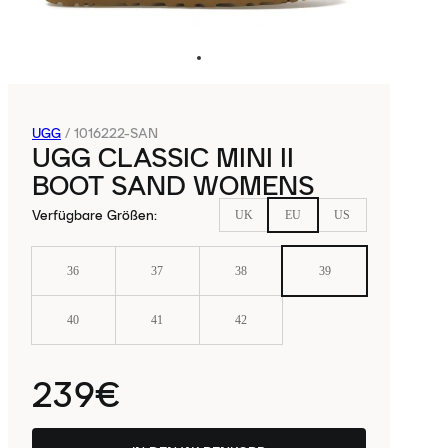
UGG
/
1016222-SAN
UGG CLASSIC MINI II
BOOT SAND WOMENS
Verfügbare Größen
:
UK
EU
US
36
37
38
39
40
41
42
239€