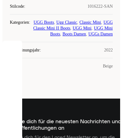
Stilcode
:
1016222-SAN
Kategorien
:
UGG Boots
,
Ugg Classic
,
Classic Mini
,
UGG
Classic Mini II Boots
,
UGG Mini
,
UGG Mini
Boots
,
Boots Damen
,
UGGs Damen
Erscheinungsjahr
:
2022
COOKIES
Farbe
:
Beige
Laced
verwendet
Cookies.
Cookies
sind
kleine
Dateien,
die
dazu
Melde dich für die neuesten Nachrichten und
dienen,
Veröffentlichungen an
dir
personalisierte
Melde dich für den Laced Newsletter an, um die