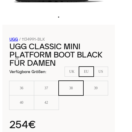
UGG
/
1134991-BLK
UGG CLASSIC MINI
PLATFORM BOOT BLACK
FÜR DAMEN
Verfügbare Größen
:
UK
EU
US
36
37
38
39
40
42
254€