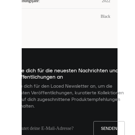
Erscheinungsjahr
:
2022
COOKIES
Farbe
:
Black
Laced
verwendet
Cookies.
Cookies
sind
kleine
Dateien,
die
dazu
Melde dich für die neuesten Nachrichten und
dienen,
Veröffentlichungen an
dir
personalisierte
Melde dich für den Laced Newsletter an, um die
Inhalte
neuesten Veröffentlichungen, kuratierte Kollektionen
anzuzeigen
und auf dich zugeschnittene Produktempfehlungen
und
zu erhalten.
deine
Erfahrung
auf
unserer
Seite
SENDEN
zu