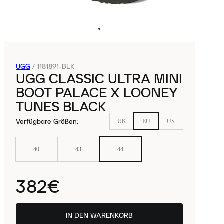
UGG
/
1181891-BLK
UGG CLASSIC ULTRA MINI
BOOT PALACE X LOONEY
TUNES BLACK
Verfügbare Größen
:
UK
EU
US
40
43
44
382€
IN DEN WARENKORB