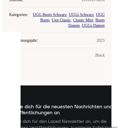
Kategorien
:
UGG Boots Schwarz
,
UGGs Schwarz
,
UGG
Boots
,
Ugg Classic
,
Classic Mini
,
Boots
Damen
,
UGGs Damen
Erscheinungsjahr
:
2025
COOKIES
Farbe
:
Black
Laced
verwendet
Cookies.
Cookies
sind
kleine
Dateien,
die
dazu
Melde dich für die neuesten Nachrichten und
dienen,
Veröffentlichungen an
dir
personalisierte
Melde dich für den Laced Newsletter an, um die
Inhalte
neuesten Veröffentlichungen, kuratierte Kollektionen