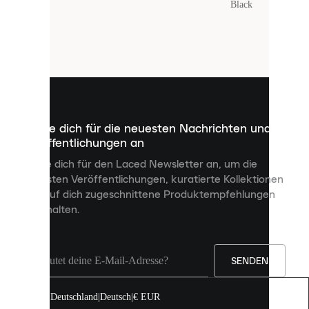
Farbe
:
Black
Laced
verwendet
Cookies.
Cookies
sind
kleine
Dateien,
die
dazu
Melde dich für die neuesten Nachrichten und
dienen,
Veröffentlichungen an
dir
personalisierte
Melde dich für den Laced Newsletter an, um die
Inhalte
neuesten Veröffentlichungen, kuratierte Kollektionen
anzuzeigen
und auf dich zugeschnittene Produktempfehlungen
und
zu erhalten.
deine
Erfahrung
auf
unserer
Seite
SENDEN
zu
verbessern.
Deutschland
|
Deutsch
|
€ EUR
Du