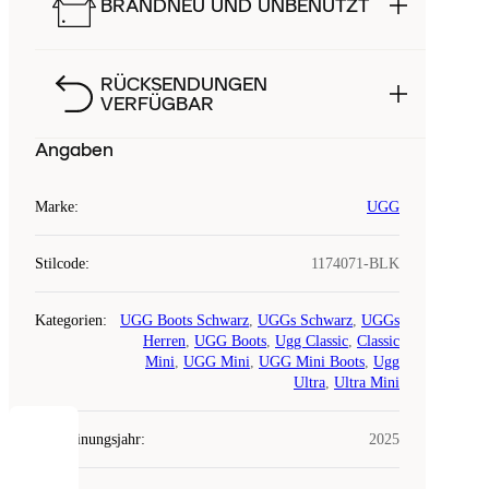
BRANDNEU UND UNBENUTZT
RÜCKSENDUNGEN
VERFÜGBAR
Angaben
Marke
:
UGG
Stilcode
:
1174071-BLK
Kategorien
:
UGG Boots Schwarz
,
UGGs Schwarz
,
UGGs
Herren
,
UGG Boots
,
Ugg Classic
,
Classic
Mini
,
UGG Mini
,
UGG Mini Boots
,
Ugg
Ultra
,
Ultra Mini
Erscheinungsjahr
:
2025
COOKIES