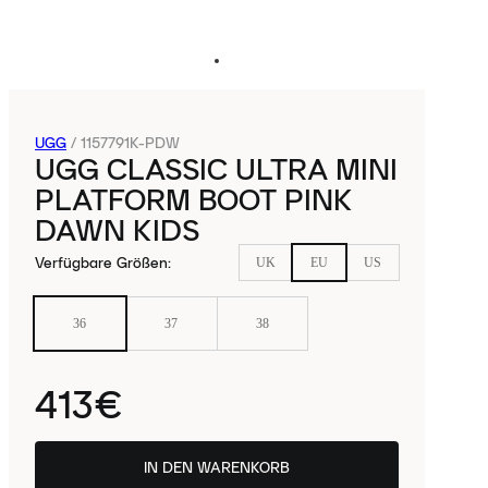
UGG
/
1157791K-PDW
UGG CLASSIC ULTRA MINI
PLATFORM BOOT PINK
DAWN KIDS
Verfügbare Größen
:
UK
EU
US
36
37
38
413€
IN DEN WARENKORB