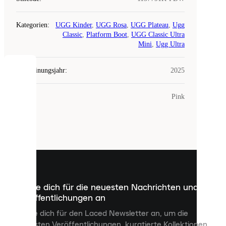
Kategorien
:
UGG Kinder
,
UGG Rosa
,
UGG Plateau
,
Ugg
Classic
,
Platform Boot
,
UGG Classic Ultra
Mini
,
Ugg Ultra
Erscheinungsjahr
:
2025
COOKIES
Farbe
:
Pink
Laced
verwendet
Cookies.
Cookies
sind
kleine
Dateien,
die
dazu
Melde dich für die neuesten Nachrichten und
dienen,
Veröffentlichungen an
dir
personalisierte
Melde dich für den Laced Newsletter an, um die
Inhalte
neuesten Veröffentlichungen, kuratierte Kollektionen