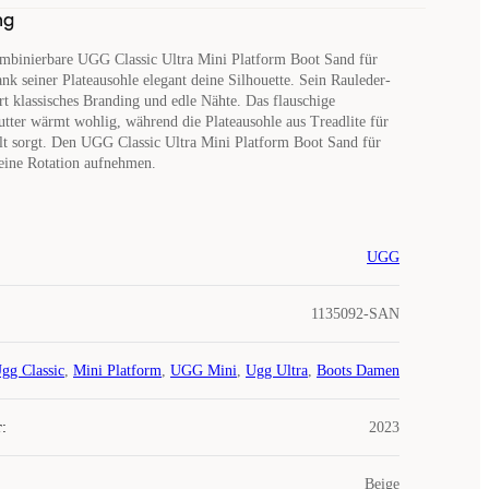
ng
ombinierbare UGG Classic Ultra Mini Platform Boot Sand für
k seiner Plateausohle elegant deine Silhouette. Sein Rauleder-
rt klassisches Branding und edle Nähte. Das flauschige
utter wärmt wohlig, während die Plateausohle aus Treadlite für
t sorgt. Den UGG Classic Ultra Mini Platform Boot Sand für
deine Rotation aufnehmen.
UGG
1135092-SAN
gg Classic
,
Mini Platform
,
UGG Mini
,
Ugg Ultra
,
Boots Damen
r
:
2023
Beige