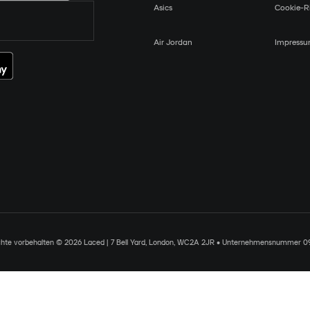
Asics
Cookie-Ri
Air Jordan
Impress
chte vorbehalten © 2026 Laced | 7 Bell Yard, London, WC2A 2JR • Unternehmensnummer 