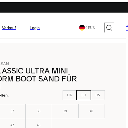
Verkauf
Login
€ EUR
-SAN
ASSIC ULTRA MINI
ORM BOOT SAND FÜR
N
ößen
:
UK
EU
US
37
38
39
40
42
43