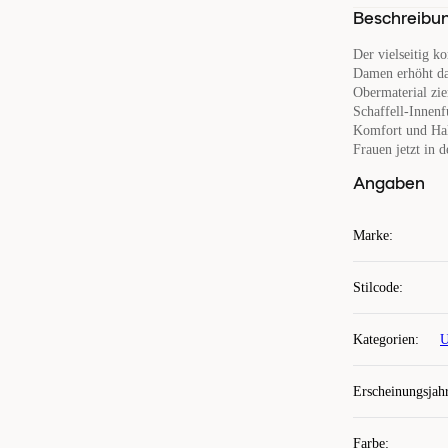
Beschreibu
Der vielseitig k
Damen erhöht dan
Obermaterial zie
Schaffell-Innenf
Komfort und Hal
Frauen jetzt in 
Angaben
Marke
:
Stilcode
:
Kategorien
:
U
Erscheinungsjah
Farbe
: