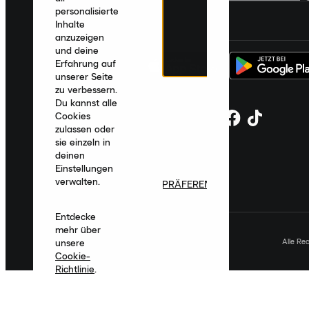
personalisierte
Deutschland
|
Deutsch
|
€ EUR
Inhalte
anzuzeigen
und deine
Erfahrung auf
unserer Seite
zu verbessern.
Du kannst alle
Cookies
zulassen oder
sie einzeln in
deinen
Einstellungen
verwalten.
PRÄFERENZEN
Entdecke
mehr über
Alle Re
unsere
Cookie-
Richtlinie
.