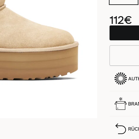
112€
AUTH
BRA
RÜC