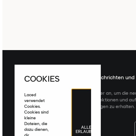
COOKIES
Melde dich für die neuesten Nachrichten und
Veröffentlichungen an
Melde dich für den Laced Newsletter an, um die n
Laced
Veröffentlichungen, kuratierte Kollektionen und auf
verwendet
zugeschnittene Produktempfehlungen zu erhalten.
Cookies.
Cookies sind
kleine
Dateien, die
ALLE
dazu dienen,
ERLAUBEN
dir