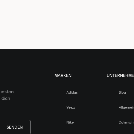
MARKEN
UNTERNEHM
euesten
Adidas
Blog
 dich
Yeezy
Allgemei
Nike
Datensch
SENDEN