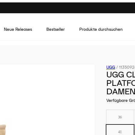
Neue Releases
Bestseller
Produkte durchsuchen
UGG
/
1135092
UGG CL
PLATF
DAME
Verfügbare Gr
36
41