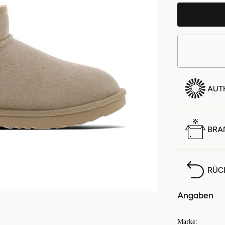
AUTH
BRA
RÜC
Angaben
Marke
: