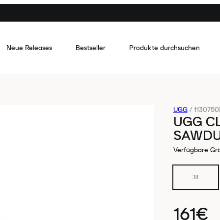
Neue Releases
Bestseller
Produkte durchsuchen
UGG
/
113075
UGG CL
SAWDU
Verfügbare Gr
38
161€