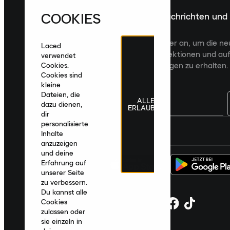
COOKIES
Melde dich für die neuesten Nachrichten und
Veröffentlichungen an
Melde dich für den Laced Newsletter an, um die n
Laced
Veröffentlichungen, kuratierte Kollektionen und auf
verwendet
zugeschnittene Produktempfehlungen zu erhalten.
Cookies.
Cookies sind
kleine
Dateien, die
ALLE
dazu dienen,
ERLAUBEN
dir
personalisierte
Deutschland
|
Deutsch
|
€ EUR
Inhalte
anzuzeigen
und deine
Erfahrung auf
unserer Seite
zu verbessern.
Du kannst alle
Cookies
zulassen oder
sie einzeln in