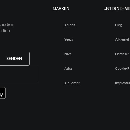
MARKEN
UNTERNEHM
euesten
Adidas
Blog
 dich
Yeezy
Allgemei
Nike
Datensch
SENDEN
Asics
Cookie-Ri
Air Jordan
Impress