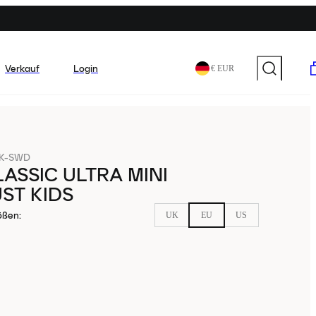
Verkauf
Login
€ EUR
0K-SWD
ASSIC ULTRA MINI
ST KIDS
ößen
:
UK
EU
US