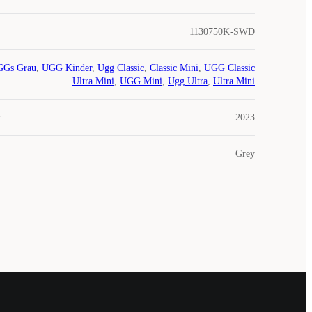
1130750K-SWD
Gs Grau
,
UGG Kinder
,
Ugg Classic
,
Classic Mini
,
UGG Classic
Ultra Mini
,
UGG Mini
,
Ugg Ultra
,
Ultra Mini
r
:
2023
Grey