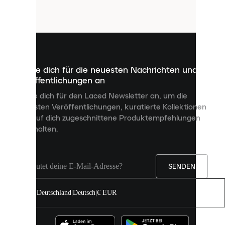
Cookies.
Cookies
sind
kleine
Dateien,
die
dazu
Melde dich für die neuesten Nachrichten und
dienen,
Veröffentlichungen an
dir
personalisierte
Melde dich für den Laced Newsletter an, um die
Inhalte
neuesten Veröffentlichungen, kuratierte Kollektionen
anzuzeigen
und auf dich zugeschnittene Produktempfehlungen
und
zu erhalten.
deine
Erfahrung
auf
unserer
Seite
SENDEN
zu
verbessern.
Deutschland
|
Deutsch
|
€ EUR
Du
kannst
alle
Cookies