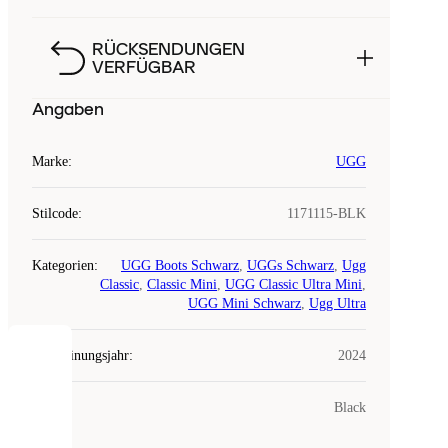
RÜCKSENDUNGEN
VERFÜGBAR
Angaben
Marke
:
UGG
Stilcode
:
1171115-BLK
Kategorien
:
UGG Boots Schwarz
,
UGGs Schwarz
,
Ugg
Classic
,
Classic Mini
,
UGG Classic Ultra Mini
,
UGG Mini Schwarz
,
Ugg Ultra
Erscheinungsjahr
:
2024
COOKIES
Farbe
:
Black
Laced
verwendet