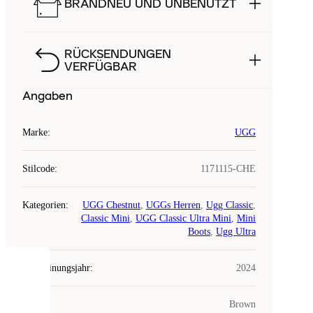
BRANDNEU UND UNBENUTZT
RÜCKSENDUNGEN
VERFÜGBAR
Angaben
Marke
:
UGG
Stilcode
:
1171115-CHE
Kategorien
:
UGG Chestnut
,
UGGs Herren
,
Ugg Classic
,
Classic Mini
,
UGG Classic Ultra Mini
,
Mini
Boots
,
Ugg Ultra
Erscheinungsjahr
:
2024
COOKIES
Farbe
:
Brown
Laced