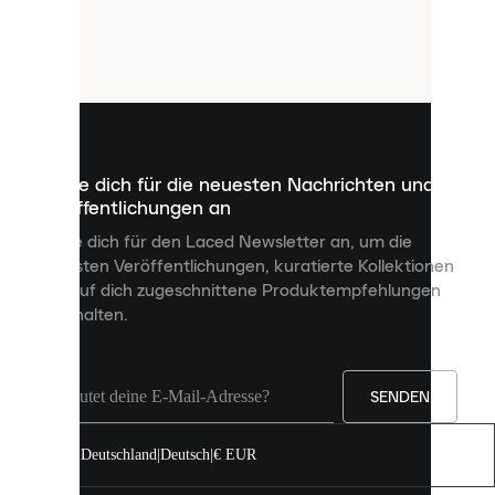
verwendet
Cookies.
Cookies
sind
kleine
Dateien,
die
dazu
Melde dich für die neuesten Nachrichten und
dienen,
Veröffentlichungen an
dir
personalisierte
Melde dich für den Laced Newsletter an, um die
Inhalte
neuesten Veröffentlichungen, kuratierte Kollektionen
anzuzeigen
und auf dich zugeschnittene Produktempfehlungen
und
zu erhalten.
deine
Erfahrung
auf
unserer
Seite
SENDEN
zu
verbessern.
Deutschland
|
Deutsch
|
€ EUR
Du
kannst