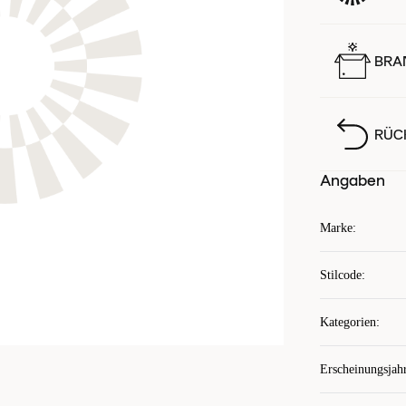
BRA
RÜC
Angaben
Marke
:
Stilcode
:
Kategorien
:
Erscheinungsjah