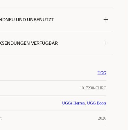
NDNEU UND UNBENUTZT
KSENDUNGEN VERFÜGBAR
UGG
1017238-CHRC
UGGs Herren
,
UGG Boots
r
:
2026