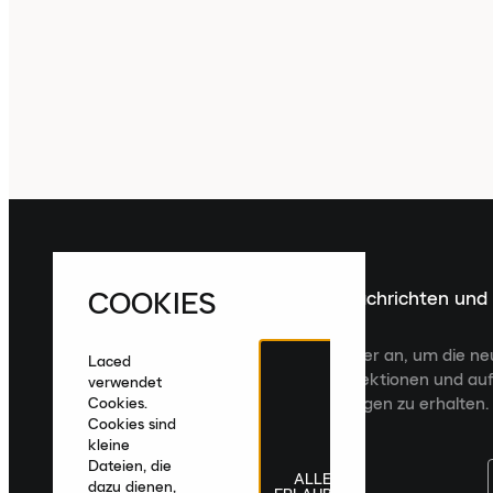
COOKIES
Melde dich für die neuesten Nachrichten und
Veröffentlichungen an
Melde dich für den Laced Newsletter an, um die n
Laced
Veröffentlichungen, kuratierte Kollektionen und auf
verwendet
zugeschnittene Produktempfehlungen zu erhalten.
Cookies.
Cookies sind
kleine
Dateien, die
ALLE
dazu dienen,