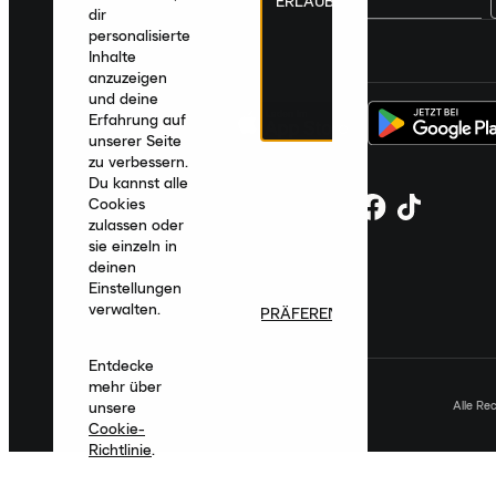
ERLAUBEN
dir
personalisierte
Deutschland
|
Deutsch
|
€ EUR
Inhalte
anzuzeigen
und deine
Erfahrung auf
unserer Seite
zu verbessern.
Du kannst alle
Cookies
zulassen oder
sie einzeln in
deinen
Einstellungen
verwalten.
PRÄFERENZEN
Entdecke
mehr über
Alle Re
unsere
Cookie-
Richtlinie
.