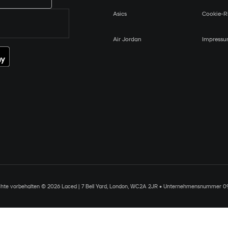
Asics
Cookie-Ri
Air Jordan
Impress
chte vorbehalten © 2026 Laced | 7 Bell Yard, London, WC2A 2JR • Unternehmensnummer 