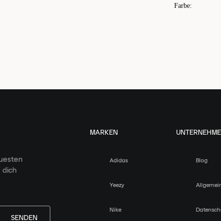
Farbe
:
MARKEN
UNTERNEHM
euesten
Adidas
Blog
 dich
Yeezy
Allgemei
Nike
Datensch
SENDEN