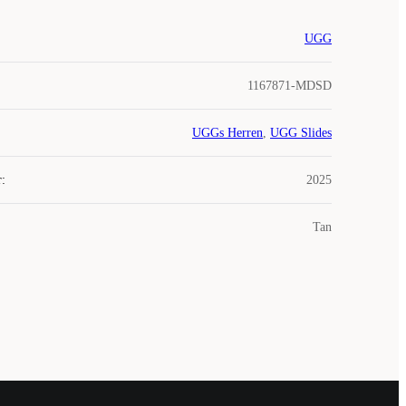
UGG
1167871-MDSD
UGGs Herren
,
UGG Slides
r
:
2025
Tan