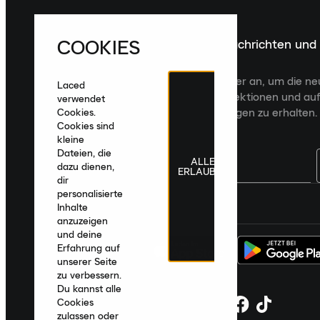
COOKIES
Melde dich für die neuesten Nachrichten und
Veröffentlichungen an
Melde dich für den Laced Newsletter an, um die n
Laced
Veröffentlichungen, kuratierte Kollektionen und auf
verwendet
zugeschnittene Produktempfehlungen zu erhalten.
Cookies.
Cookies sind
kleine
Dateien, die
ALLE
dazu dienen,
ERLAUBEN
dir
personalisierte
Deutschland
|
Deutsch
|
€ EUR
Inhalte
anzuzeigen
und deine
Erfahrung auf
unserer Seite
zu verbessern.
Du kannst alle
Cookies
zulassen oder