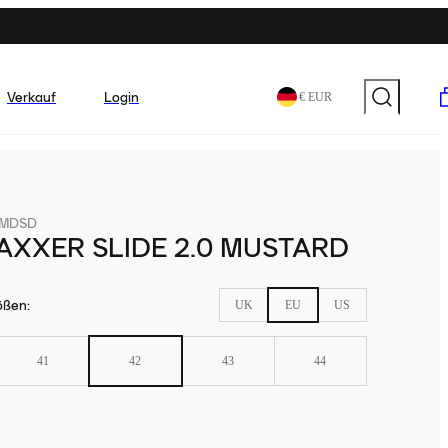
Verkauf
Login
€ EUR
-MDSD
XXER SLIDE 2.0 MUSTARD
ößen
:
UK
EU
US
41
42
43
44