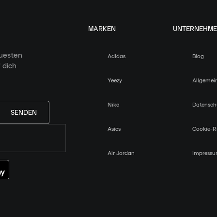
MARKEN
UNTERNEHM
euesten
Adidas
Blog
 dich
Yeezy
Allgemei
Nike
Datensch
SENDEN
Asics
Cookie-Ri
Air Jordan
Impress