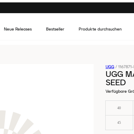
Neue Releases
Bestseller
Produkte durchsuchen
UGG
/
1167871
UGG MA
SEED
Verfügbare Gr
40
45