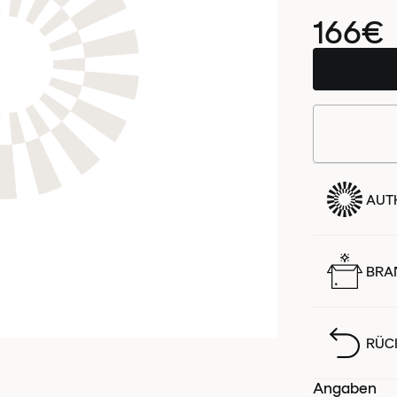
166€
AUTH
BRA
RÜC
Angaben