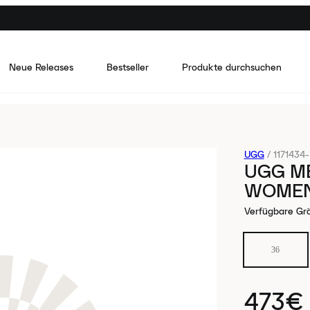
Neue Releases
Bestseller
Produkte durchsuchen
UGG
/
1171434
UGG M
WOME
Verfügbare Gr
36
473€