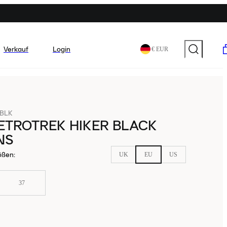
Verkauf
Login
€ EUR
-BLK
ETROTREK HIKER BLACK
NS
ößen
:
UK
EU
US
37