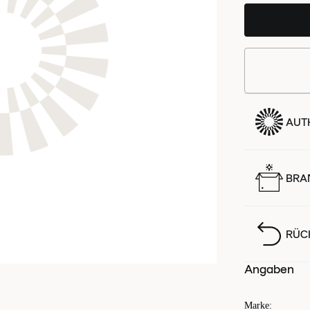
AUTH
BRA
RÜC
Angaben
Marke
: