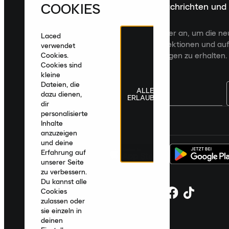
COOKIES
Melde dich für die neuesten Nachrichten und
Veröffentlichungen an
Melde dich für den Laced Newsletter an, um die n
Laced
Veröffentlichungen, kuratierte Kollektionen und auf
verwendet
zugeschnittene Produktempfehlungen zu erhalten.
Cookies.
Cookies sind
kleine
Dateien, die
ALLE
dazu dienen,
ERLAUBEN
dir
personalisierte
Deutschland
|
Deutsch
|
€ EUR
Inhalte
anzuzeigen
und deine
Erfahrung auf
unserer Seite
zu verbessern.
Du kannst alle
Cookies
zulassen oder
sie einzeln in
deinen