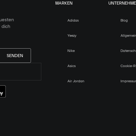
MARKEN
UNTERNEHM
euesten
Adidas
Blog
 dich
Yeezy
Allgemei
Nike
Datensch
SENDEN
Asics
Cookie-Ri
Air Jordan
Impress