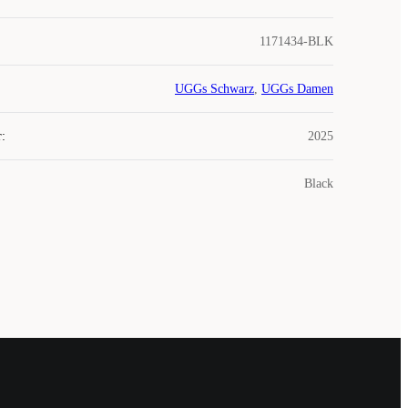
1171434-BLK
UGGs Schwarz
,
UGGs Damen
r
:
2025
Black