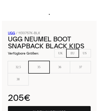
UGG
/
1130757K-BLK
UGG NEUMEL BOOT
SNAPBACK BLACK KIDS
Verfügbare Größen
:
UK
EU
US
32.5
35
36
37
38
205€