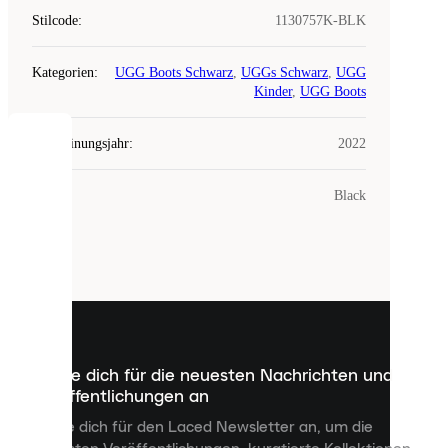
Stilcode
:
1130757K-BLK
Kategorien
:
UGG Boots Schwarz
,
UGGs Schwarz
,
UGG
Kinder
,
UGG Boots
Erscheinungsjahr
:
2022
COOKIES
Farbe
:
Black
Laced
verwendet
Cookies.
Cookies
sind
kleine
Dateien,
die
dazu
Melde dich für die neuesten Nachrichten und
dienen,
Veröffentlichungen an
dir
personalisierte
Melde dich für den Laced Newsletter an, um die
Inhalte