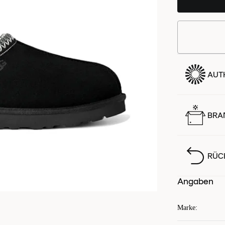
AUTH
BRA
RÜC
Angaben
Marke
: