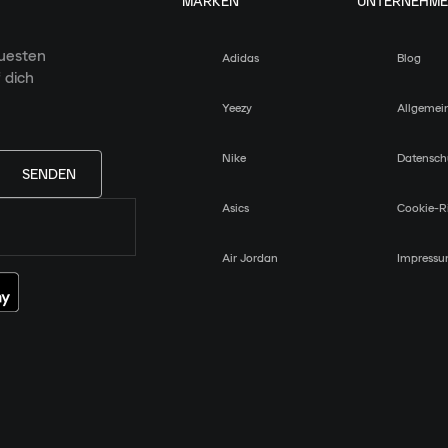
MARKEN
UNTERNEHM
euesten
Adidas
Blog
 dich
Yeezy
Allgemei
Nike
Datensch
SENDEN
Asics
Cookie-Ri
Air Jordan
Impress