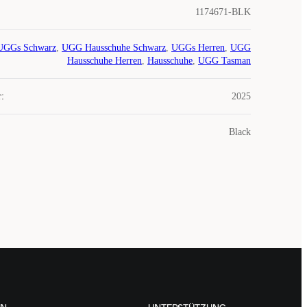
1174671-BLK
UGGs Schwarz
,
UGG Hausschuhe Schwarz
,
UGGs Herren
,
UGG
Hausschuhe Herren
,
Hausschuhe
,
UGG Tasman
r
:
2025
Black