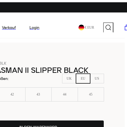
Verkauf
Login
€ EUR
-BLK
SMAN II SLIPPER BLACK
ößen
:
UK
EU
US
42
43
44
45