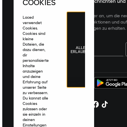
COOKIES
Melde dich für die neuesten Nachrichten und
Veröffentlichungen an
Melde dich für den Laced Newsletter an, um die n
Laced
Veröffentlichungen, kuratierte Kollektionen und auf
verwendet
zugeschnittene Produktempfehlungen zu erhalten.
Cookies.
Cookies sind
kleine
Dateien, die
ALLE
dazu dienen,
ERLAUBEN
dir
personalisierte
Deutschland
|
Deutsch
|
€ EUR
Inhalte
anzuzeigen
und deine
Erfahrung auf
unserer Seite
zu verbessern.
Du kannst alle
Cookies
zulassen oder
sie einzeln in
deinen
Einstellungen