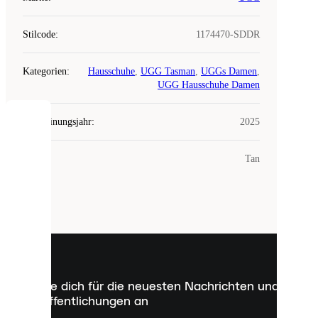
Stilcode
:
1174470-SDDR
Kategorien
:
Hausschuhe
,
UGG Tasman
,
UGGs Damen
,
UGG Hausschuhe Damen
Erscheinungsjahr
:
2025
COOKIES
Farbe
:
Tan
Laced
verwendet
Cookies.
Cookies
sind
kleine
Dateien,
die
dazu
Melde dich für die neuesten Nachrichten und
dienen,
Veröffentlichungen an
dir
personalisierte