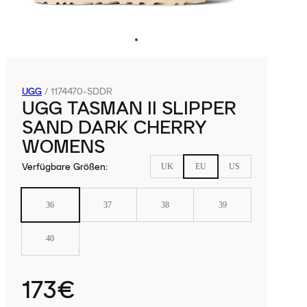
UGG
/
1174470-SDDR
UGG TASMAN II SLIPPER
SAND DARK CHERRY
WOMENS
Verfügbare Größen
:
UK
EU
US
36
37
38
39
40
173€