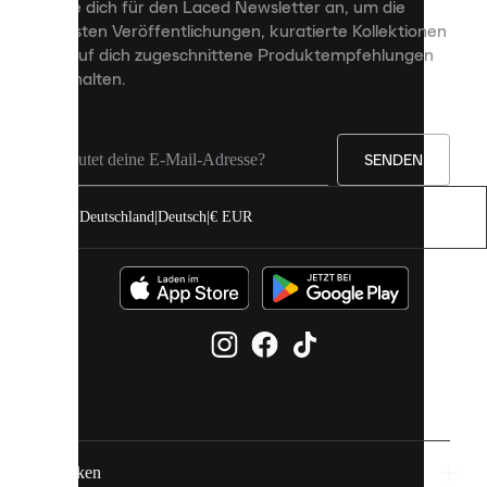
Melde dich für den Laced Newsletter an, um die
Inhalte
neuesten Veröffentlichungen, kuratierte Kollektionen
anzuzeigen
und auf dich zugeschnittene Produktempfehlungen
und
zu erhalten.
deine
Erfahrung
auf
unserer
Seite
SENDEN
zu
verbessern.
Deutschland
|
Deutsch
|
€ EUR
Du
kannst
alle
Cookies
zulassen
oder
sie
einzeln
in
deinen
Einstellungen
verwalten.
Marken