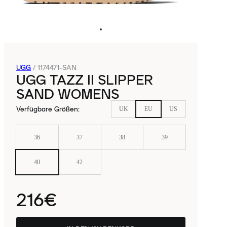
UGG
/
1174471-SAN
UGG TAZZ II SLIPPER
SAND WOMENS
Verfügbare Größen
:
UK
EU
US
36
37
38
39
40
42
216€