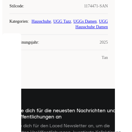
Stilcode
:
1174471-SAN
Kategorien
:
Hausschuhe
,
UGG Tazz
,
UGGs Damen
,
UGG
Hausschuhe Damen
Erscheinungsjahr
:
2025
COOKIES
Farbe
:
Tan
Laced
verwendet
Cookies.
Cookies
sind
kleine
Dateien,
die
dazu
Melde dich für die neuesten Nachrichten und
dienen,
Veröffentlichungen an
dir
personalisierte
Melde dich für den Laced Newsletter an, um die
Inhalte