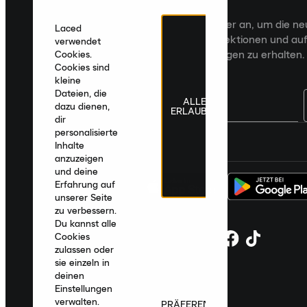
Veröffentlichungen an
Melde dich für den Laced Newsletter an, um die n
Laced
Veröffentlichungen, kuratierte Kollektionen und auf
verwendet
zugeschnittene Produktempfehlungen zu erhalten.
Cookies.
Cookies sind
kleine
Dateien, die
ALLE
dazu dienen,
ERLAUBEN
dir
personalisierte
Deutschland
|
Deutsch
|
€ EUR
Inhalte
anzuzeigen
und deine
Erfahrung auf
unserer Seite
zu verbessern.
Du kannst alle
Cookies
zulassen oder
sie einzeln in
deinen
Einstellungen
verwalten.
PRÄFERENZEN