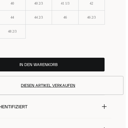
40
40 2/3
41 1/3
42
44
44 2/3
46
46 2/3
48 2/3
IN DEN WARENKORB
DIESEN ARTIKEL VERKAUFEN
ENTIFIZIERT