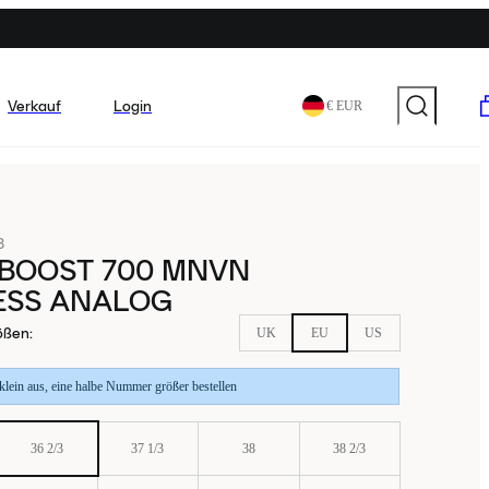
Verkauf
Login
€ EUR
8
 BOOST 700 MNVN
ESS ANALOG
ößen
:
UK
EU
US
 klein aus, eine halbe Nummer größer bestellen
36 2/3
37 1/3
38
38 2/3