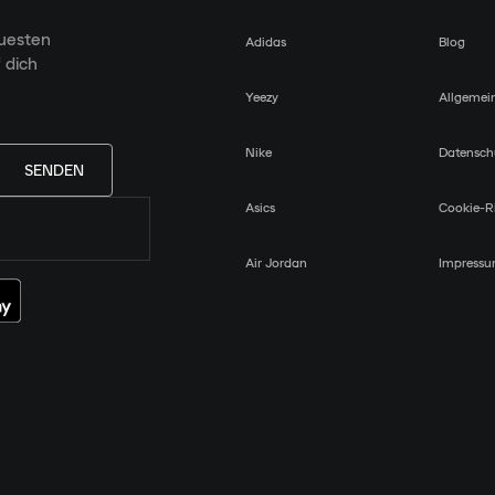
euesten
Adidas
Blog
 dich
Yeezy
Allgemei
Nike
Datensch
SENDEN
Asics
Cookie-Ri
Air Jordan
Impress