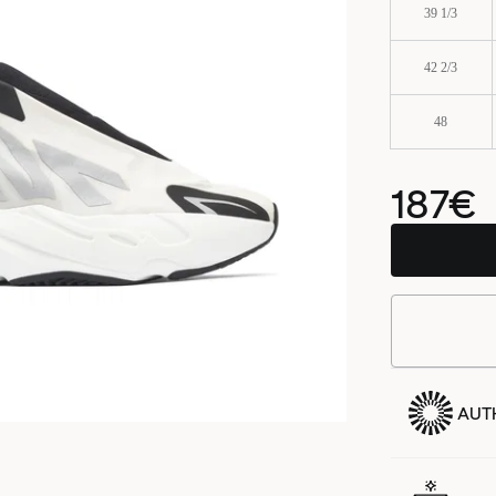
39 1/3
42 2/3
48
187€
AUTH