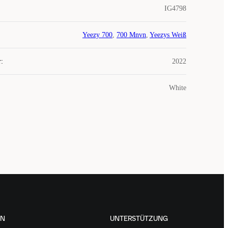
IG4798
Yeezy 700
,
700 Mnvn
,
Yeezys Weiß
r
:
2022
White
EN
UNTERSTÜTZUNG