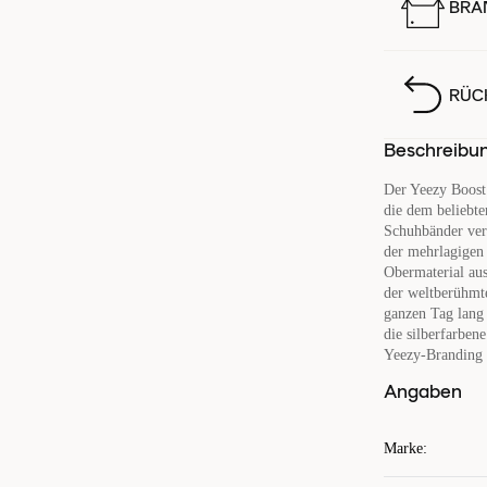
BRA
RÜC
Beschreibu
Der Yeezy Boost
die dem beliebte
Schuhbänder ver
der mehrlagigen 
Obermaterial aus
der weltberühmt
ganzen Tag lang
die silberfarbe
Yeezy-Branding 
Angaben
Marke
: