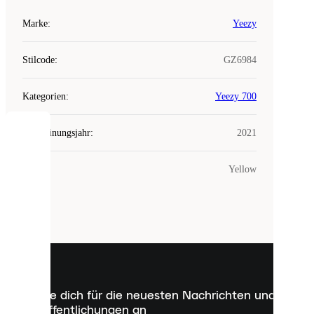
Marke
:
Yeezy
Stilcode
:
GZ6984
Kategorien
:
Yeezy 700
Erscheinungsjahr
:
2021
COOKIES
Farbe
:
Yellow
Laced
verwendet
Cookies.
Cookies
sind
kleine
Dateien,
die
dazu
Melde dich für die neuesten Nachrichten und
dienen,
Veröffentlichungen an
dir