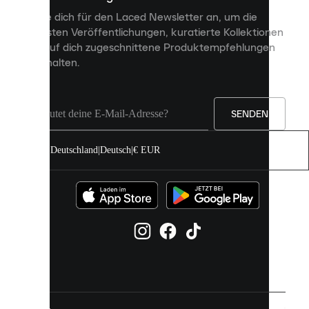
personalisierte
Melde dich für den Laced Newsletter an, um die
Inhalte
neuesten Veröffentlichungen, kuratierte Kollektionen
anzuzeigen
und auf dich zugeschnittene Produktempfehlungen
und
zu erhalten.
deine
Erfahrung
auf
unserer
Seite
SENDEN
zu
verbessern.
Deutschland
|
Deutsch
|
€ EUR
Du
kannst
alle
Cookies
zulassen
oder
sie
einzeln
in
deinen
Einstellungen
verwalten.