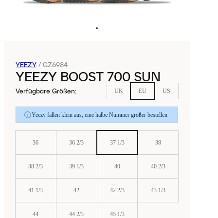
YEEZY
/
GZ6984
YEEZY BOOST 700 SUN
Verfügbare Größen
:
UK
EU
US
Yeezy fallen klein aus, eine halbe Nummer größer bestellen
36
36 2/3
37 1/3
38
38 2/3
39 1/3
40
40 2/3
41 1/3
42
42 2/3
43 1/3
44
44 2/3
45 1/3