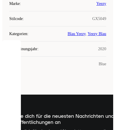
Marke
:
Yeezy
Stilcode
:
GX5049
Kategorien
:
Blau Yeezy
,
Yeezy Blau
Erscheinungsjahr
:
2020
COOKIES
Farbe
:
Blue
Laced
verwendet
Cookies.
Cookies
sind
kleine
Dateien,
die
dazu
Melde dich für die neuesten Nachrichten und
dienen,
Veröffentlichungen an
dir
personalisierte