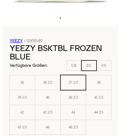
YEEZY
/
GX5049
YEEZY BSKTBL FROZEN
BLUE
Verfügbare Größen
:
UK
EU
US
36
36 2/3
37 1/3
38
39 1/3
40
40 2/3
41 1/3
42
42 2/3
44
44 2/3
45 1/3
46
46 2/3