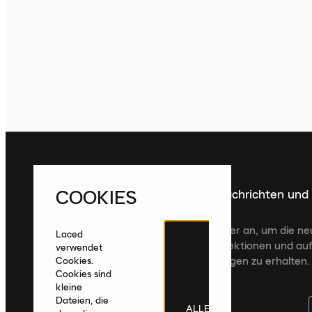
COOKIES
Melde dich für die neuesten Nachrichten und
Veröffentlichungen an
Melde dich für den Laced Newsletter an, um die n
Laced
Veröffentlichungen, kuratierte Kollektionen und auf
verwendet
zugeschnittene Produktempfehlungen zu erhalten.
Cookies.
Cookies sind
kleine
Dateien, die
ALLE