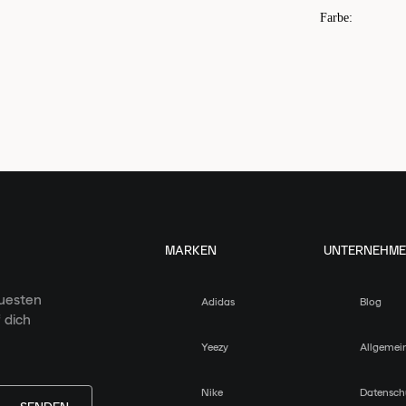
Farbe
:
MARKEN
UNTERNEHM
euesten
Adidas
Blog
 dich
Yeezy
Allgemei
Nike
Datensch