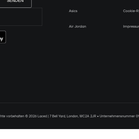
SENDEN
Asics
Cookie-Ri
Air Jordan
Impress
chte vorbehalten © 2026 Laced | 7 Bell Yard, London, WC2A 2JR • Unternehmensnummer 