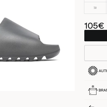
50
105€
AUTH
BRA