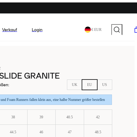
Verkauf
Login
€ EUR
2
SLIDE GRANITE
ößen
:
UK
EU
US
 und Foam Runners fallen klein aus, eine halbe Nummer größer bestellen
38
39
40.5
42
44.5
46
47
48.5