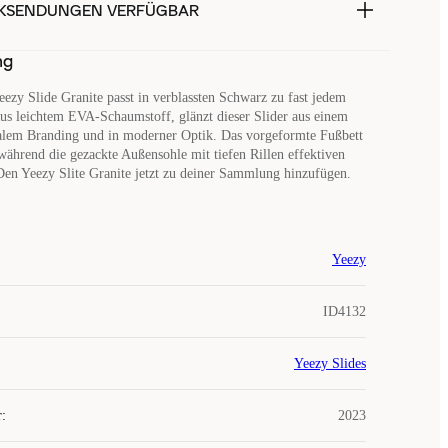
KSENDUNGEN VERFÜGBAR
ng
Yeezy Slide Granite passt in verblassten Schwarz zu fast jedem
Aus leichtem EVA-Schaumstoff, glänzt dieser Slider aus einem
lem Branding und in moderner Optik. Das vorgeformte Fußbett
während die gezackte Außensohle mit tiefen Rillen effektiven
 Den Yeezy Slite Granite jetzt zu deiner Sammlung hinzufügen.
Yeezy
ID4132
Yeezy Slides
r
:
2023