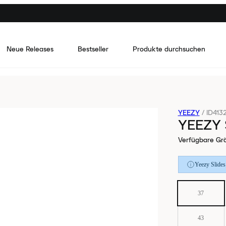
Neue Releases
Bestseller
Produkte durchsuchen
YEEZY
/
ID413
YEEZY 
Verfügbare Gr
Yeezy Slides
37
43