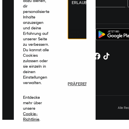
dazu dienen,
ERLAUBEN
dir
personalisierte
Deutschland
|
Deutsch
|
€ EUR
Inhalte
anzuzeigen
und deine
Erfahrung auf
unserer Seite
zu verbessern.
Du kannst alle
Cookies
zulassen oder
sie einzeln in
deinen
Einstellungen
verwalten.
PRÄFERENZEN
Entdecke
mehr über
Alle Re
unsere
Cookie-
Richtlinie
.