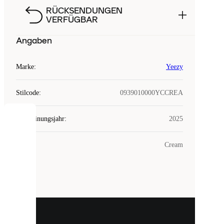
RÜCKSENDUNGEN
VERFÜGBAR
Angaben
Marke
:
Yeezy
Stilcode
:
0939010000YCCREA
Erscheinungsjahr
:
2025
COOKIES
Farbe
:
Cream
Laced
verwendet
Cookies.
Cookies
sind
kleine
Dateien,
die