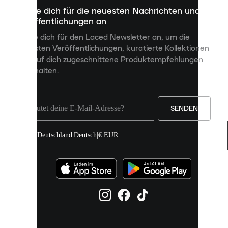
dazu
Melde dich für die neuesten Nachrichten und
dienen,
Veröffentlichungen an
dir
personalisierte
Melde dich für den Laced Newsletter an, um die
Inhalte
neuesten Veröffentlichungen, kuratierte Kollektionen
anzuzeigen
und auf dich zugeschnittene Produktempfehlungen
und
zu erhalten.
deine
Erfahrung
auf
unserer
Seite
SENDEN
zu
verbessern.
Deutschland
|
Deutsch
|
€ EUR
Du
kannst
alle
Cookies
zulassen
oder
sie
einzeln
in
deinen