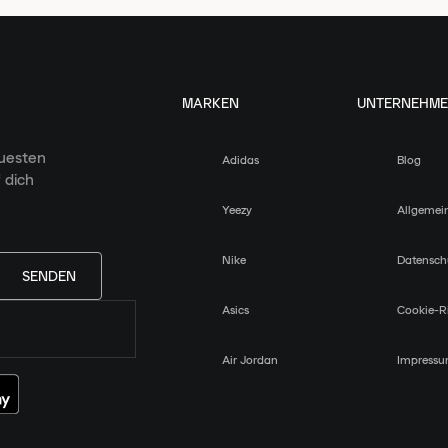
MARKEN
UNTERNEHM
euesten
Adidas
Blog
 dich
Yeezy
Allgemei
Nike
Datensch
SENDEN
Asics
Cookie-Ri
Air Jordan
Impress