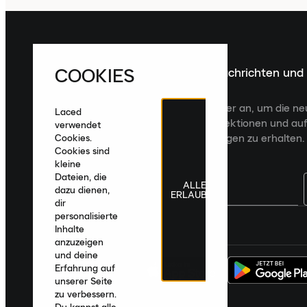
COOKIES
Melde dich für die neuesten Nachrichten und
Veröffentlichungen an
Melde dich für den Laced Newsletter an, um die n
Laced
Veröffentlichungen, kuratierte Kollektionen und auf
verwendet
zugeschnittene Produktempfehlungen zu erhalten.
Cookies.
Cookies sind
kleine
Dateien, die
ALLE
dazu dienen,
ERLAUBEN
dir
personalisierte
Deutschland
|
Deutsch
|
€ EUR
Inhalte
anzuzeigen
und deine
Erfahrung auf
unserer Seite
zu verbessern.