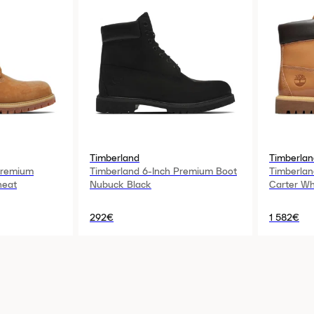
Timberland
Timberlan
Premium
Timberland 6-Inch Premium Boot
Timberlan
heat
Nubuck Black
Carter W
292€
1 582€