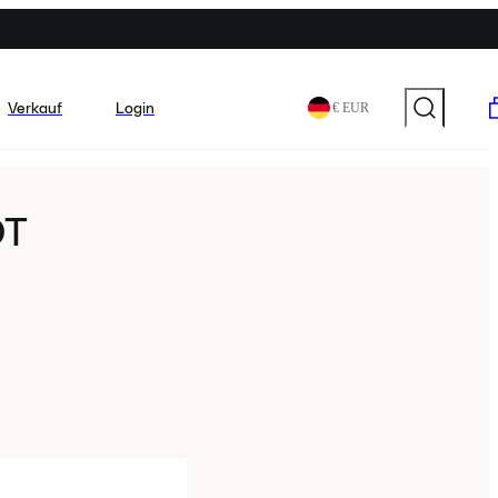
Verkauf
Login
€ EUR
OT